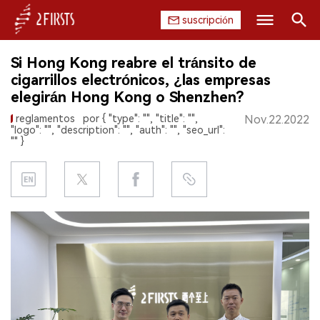
suscripción
Buscar
Si Hong Kong reabre el tránsito de
INICIO
cigarrillos electrónicos, ¿las empresas
elegirán Hong Kong o Shenzhen?
EMPRESA
reglamentos
por { "type": "", "title": "",
Nov.22.2022
"logo": "", "description": "", "auth": "", "seo_url":
PRODUCTO
"" }
REGULACIÓN
CHINA
DATOS
EXPOSICIÓN
ENTREVISTA