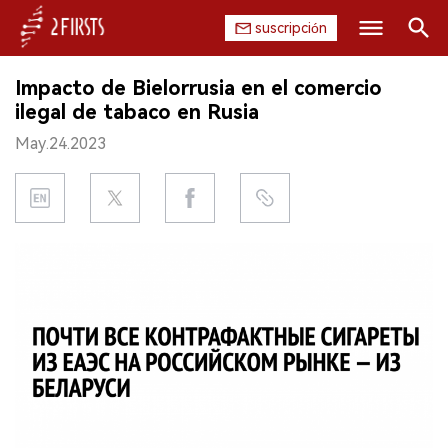
suscripción
Buscar
Impacto de Bielorrusia en el comercio
INICIO
ilegal de tabaco en Rusia
May.24.2023
EMPRESA
PRODUCTO
REGULACIÓN
CHINA
DATOS
EXPOSICIÓN
ENTREVISTA