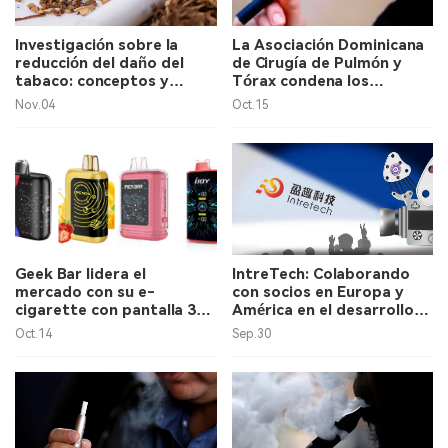
Investigación sobre la
La Asociación Dominicana
reducción del daño del
de Cirugía de Pulmón y
tabaco: conceptos y
Tórax condena los
futuras direcciones.
cigarrillos electrónicos.
Nov.04
Oct.15
Geek Bar lidera el
IntreTech: Colaborando
mercado con su e-
con socios en Europa y
cigarette con pantalla 3D,
América en el desarrollo
marcando una tendencia
de cigarrillos electrónicos
Oct.14
Sep.30
en el diseño de
de cannabis.
dispositivos electrónicos.