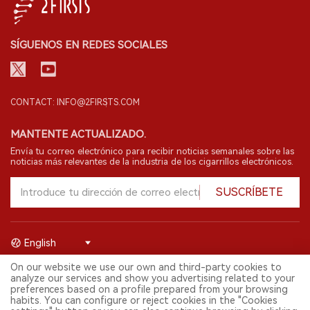
SÍGUENOS EN REDES SOCIALES
CONTACT: INFO@2FIRSTS.COM
MANTENTE ACTUALIZADO.
Envía tu correo electrónico para recibir noticias semanales sobre las
noticias más relevantes de la industria de los cigarrillos electrónicos.
SUSCRÍBETE
English
On our website we use our own and third-party cookies to
© 2026 Shenzhen 2FIRSTS Technology Co.,Ltd. Todos los derechos
analyze our services and show you advertising related to your
reservados.
preferences based on a profile prepared from your browsing
2FIRSTS solo es accesible para profesionales de la industria,
habits. You can configure or reject cookies in the "Cookies
investigadores, medios y otros profesionales. El acceso por menores