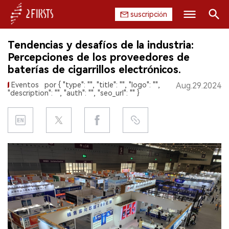
suscripción
Buscar
Tendencias y desafíos de la industria:
INICIO
Percepciones de los proveedores de
baterías de cigarrillos electrónicos.
EMPRESA
Eventos
por { "type": "", "title": "", "logo": "",
Aug.29.2024
"description": "", "auth": "", "seo_url": "" }
PRODUCTO
REGULACIÓN
CHINA
DATOS
EXPOSICIÓN
ENTREVISTA