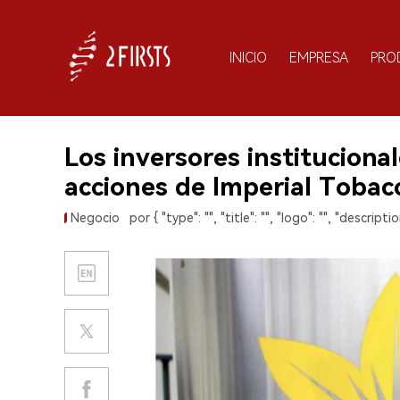
INICIO
EMPRESA
PRO
Los inversores instituciona
acciones de Imperial Tobac
Negocio
por { "type": "", "title": "", "logo": "", "description