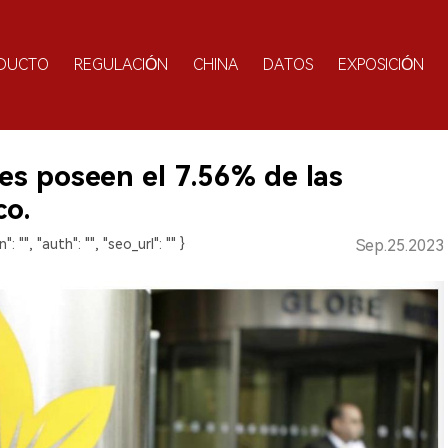
DUCTO
REGULACIÓN
CHINA
DATOS
EXPOSICIÓN
les poseen el 7.56% de las
co.
": "", "auth": "", "seo_url": "" }
Sep.25.2023