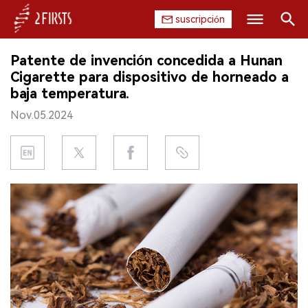
suscripción
Buscar
Patente de invención concedida a Hunan
INICIO
Cigarette para dispositivo de horneado a
baja temperatura.
EMPRESA
Nov.05.2024
PRODUCTO
REGULACIÓN
CHINA
DATOS
EXPOSICIÓN
ENTREVISTA