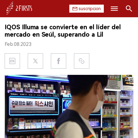
suscripción
Buscar
IQOS Illuma se convierte en el líder del
INICIO
mercado en Seúl, superando a Lil
Feb.08.2023
EMPRESA
PRODUCTO
REGULACIÓN
CHINA
DATOS
EXPOSICIÓN
ENTREVISTA