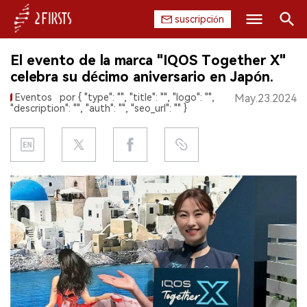
suscripción
Buscar
El evento de la marca "IQOS Together X"
INICIO
celebra su décimo aniversario en Japón.
Eventos
por { "type": "", "title": "", "logo": "",
May.23.2024
EMPRESA
"description": "", "auth": "", "seo_url": "" }
PRODUCTO
REGULACIÓN
CHINA
DATOS
EXPOSICIÓN
ENTREVISTA