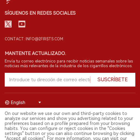
SÍGUENOS EN REDES SOCIALES
CONTACT: INFO@2FIRSTS.COM
MANTENTE ACTUALIZADO.
Envía tu correo electrónico para recibir noticias semanales sobre las
noticias más relevantes de la industria de los cigarrillos electrónicos.
SUSCRÍBETE
English
On our website we use our own and third-party cookies to
© 2026 Shenzhen 2FIRSTS Technology Co.,Ltd. Todos los derechos
analyze our services and show you advertising related to your
reservados.
preferences based on a profile prepared from your browsing
2FIRSTS solo es accesible para profesionales de la industria,
habits. You can configure or reject cookies in the "Cookies
investigadores, medios y otros profesionales. El acceso por menores
settings" button or you can also continue browsing by clicking
está prohibido.
"Accept all cookies". For more information, you can visit our