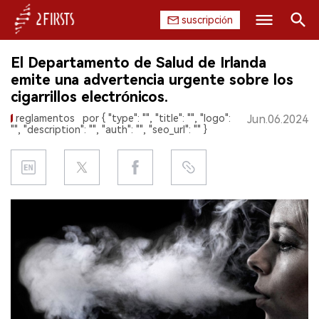
suscripción
Buscar
El Departamento de Salud de Irlanda
INICIO
emite una advertencia urgente sobre los
cigarrillos electrónicos.
EMPRESA
reglamentos
por { "type": "", "title": "", "logo":
Jun.06.2024
"", "description": "", "auth": "", "seo_url": "" }
PRODUCTO
REGULACIÓN
CHINA
DATOS
EXPOSICIÓN
ENTREVISTA