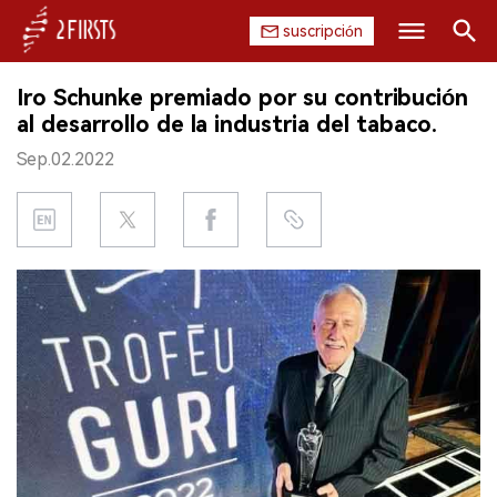
suscripción
Buscar
Iro Schunke premiado por su contribución
INICIO
al desarrollo de la industria del tabaco.
Sep.02.2022
EMPRESA
PRODUCTO
REGULACIÓN
CHINA
DATOS
EXPOSICIÓN
ENTREVISTA