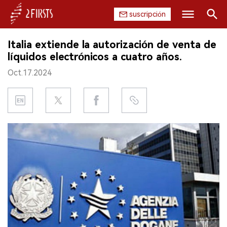
suscripción
Buscar
Italia extiende la autorización de venta de
INICIO
líquidos electrónicos a cuatro años.
Oct.17.2024
EMPRESA
PRODUCTO
REGULACIÓN
CHINA
DATOS
EXPOSICIÓN
ENTREVISTA