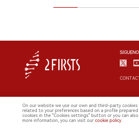
SÍGUENO
CONTACT
On our website we use our own and third-party cookies 
related to your preferences based on a profile prepared
cookies in the "Cookies settings" button or you can also 
more information, you can visit our
cookie policy
.
© 2026 Shenzhen 2FIRSTS Technology Co.,Ltd. Todos lo
2FIRSTS solo es accesible para profesionales de la industria, in
Este sitio web presta servicios a usuarios fuera del territorio chino