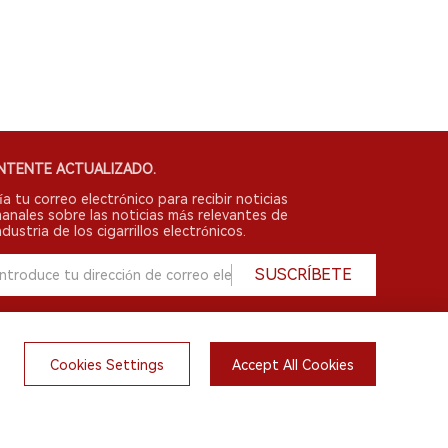
NTENTE ACTUALIZADO.
ía tu correo electrónico para recibir noticias
anales sobre las noticias más relevantes de
ndustria de los cigarrillos electrónicos.
SUSCRÍBETE
Cookies Settings
Accept All Cookies
English
do.
irsts.com