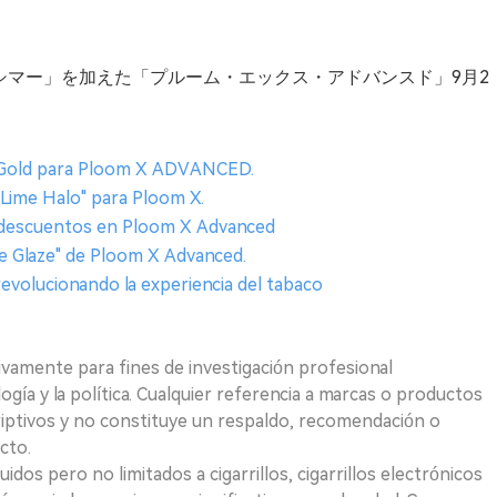
ーズシマー」を加えた「プルーム・エックス・アドバンスド」9月2
e Gold para Ploom X ADVANCED.
 "Lime Halo" para Ploom X.
e descuentos en Ploom X Advanced
nze Glaze" de Ploom X Advanced.
evolucionando la experiencia del tabaco
ivamente para fines de investigación profesional
logía y la política. Cualquier referencia a marcas o productos
riptivos y no constituye un respaldo, recomendación o
cto.
uidos pero no limitados a cigarrillos, cigarrillos electrónicos