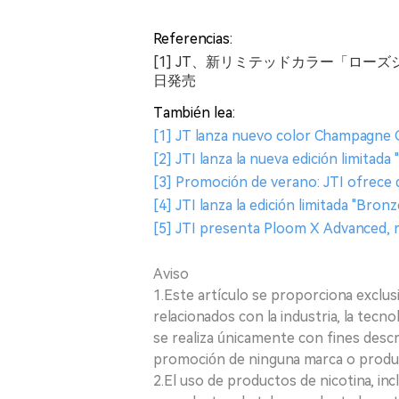
Referencias:
[1] JT、新リミテッドカラー「ロ
日発売
También lea:
[1] JT lanza nuevo color Champagn
[2] JTI lanza la nueva edición limitada
[3] Promoción de verano: JTI ofrec
[4] JTI lanza la edición limitada "Bro
[5] JTI presenta Ploom X Advanced, r
Aviso
1.Este artículo se proporciona exclus
relacionados con la industria, la tecno
se realiza únicamente con fines desc
promoción de ninguna marca o produ
2.El uso de productos de nicotina, incl