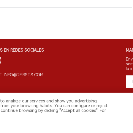
S EN REDES SOCIALES
MA
Env
sem
la i
: INFO@2FIRSTS.COM
to analyze our services and show you advertising
 from your browsing habits. You can configure or reject
continue browsing by clicking "Accept all cookies". For
s derechos reservados.
vestigadores, medios y otros profesionales. El acceso por menores está prohibi
 continental. Para usuarios en la China continental, por favor visita
https://cn.2f