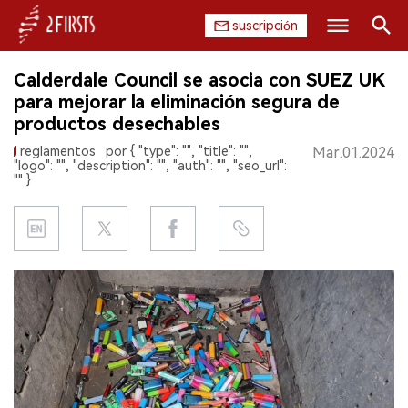
suscripción
Buscar
Calderdale Council se asocia con SUEZ UK
INICIO
para mejorar la eliminación segura de
productos desechables
EMPRESA
reglamentos
por { "type": "", "title": "",
Mar.01.2024
"logo": "", "description": "", "auth": "", "seo_url":
PRODUCTO
"" }
REGULACIÓN
CHINA
DATOS
EXPOSICIÓN
ENTREVISTA