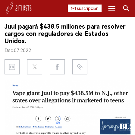
suscripción
Buscar
Juul pagará $438.5 millones para resolver
INICIO
cargos con reguladores de Estados
Unidos.
EMPRESA
Dec.07.2022
PRODUCTO
REGULACIÓN
CHINA
DATOS
EXPOSICIÓN
ENTREVISTA