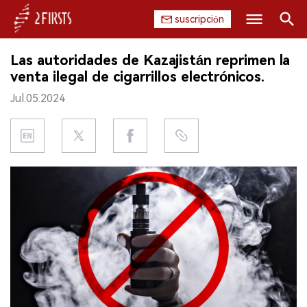
suscripción
Buscar
Las autoridades de Kazajistán reprimen la
INICIO
venta ilegal de cigarrillos electrónicos.
Jul.05.2024
EMPRESA
PRODUCTO
REGULACIÓN
CHINA
DATOS
EXPOSICIÓN
ENTREVISTA