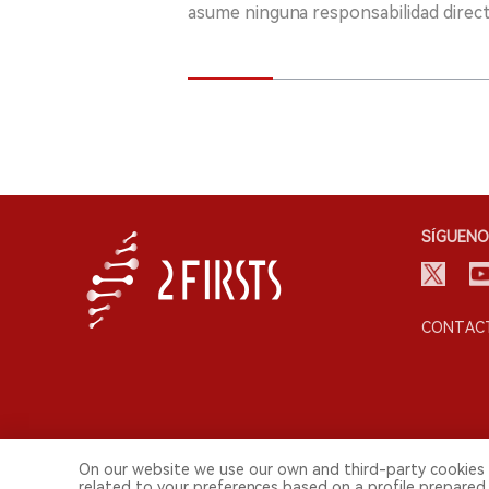
asume ninguna responsabilidad directa
SÍGUENO
CONTACT
On our website we use our own and third-party cookies 
© 2026 Shenzhen 2FIRSTS Technology Co.,Ltd. Todos lo
related to your preferences based on a profile prepared