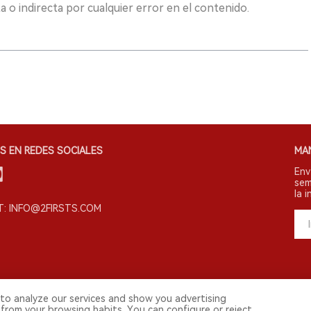
 o indirecta por cualquier error en el contenido.
S EN REDES SOCIALES
MA
Env
sem
la i
: INFO@2FIRSTS.COM
to analyze our services and show you advertising
s derechos reservados.
 from your browsing habits. You can configure or reject