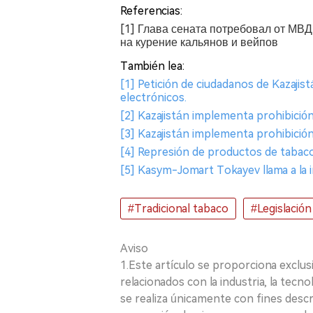
Referencias:
[1] Глава сената потребовал от МВ
на курение кальянов и вейпов
También lea:
[1] Petición de ciudadanos de Kazajistá
electrónicos.
[2] Kazajistán implementa prohibición 
[3] Kazajistán implementa prohibición
[4] Represión de productos de tabaco i
[5] Kasym-Jomart Tokayev llama a la i
#Tradicional tabaco
#Legislación
Aviso
1.Este artículo se proporciona exclus
relacionados con la industria, la tecno
se realiza únicamente con fines desc