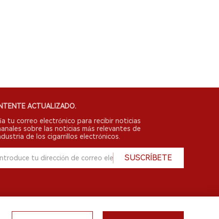
NTENTE ACTUALIZADO.
ía tu correo electrónico para recibir noticias
anales sobre las noticias más relevantes de
ndustria de los cigarrillos electrónicos.
SUSCRÍBETE
English