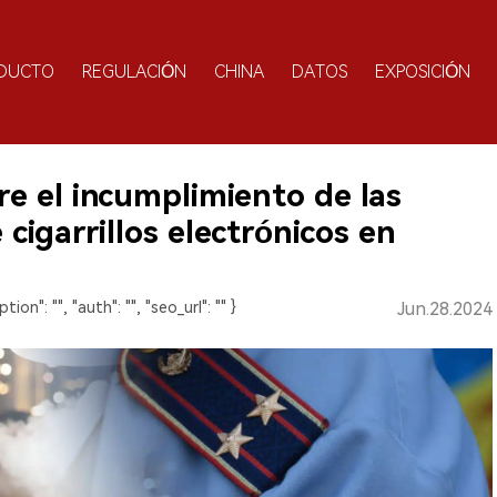
DUCTO
REGULACIÓN
CHINA
DATOS
EXPOSICIÓN
e el incumplimiento de las
cigarrillos electrónicos en
ption": "", "auth": "", "seo_url": "" }
Jun.28.2024