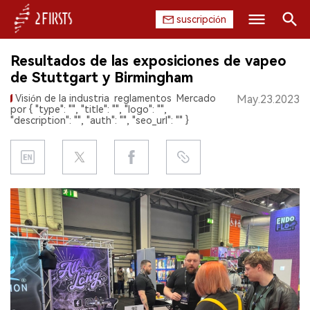
suscripción
Buscar
Resultados de las exposiciones de vapeo
INICIO
de Stuttgart y Birmingham
Visión de la industria
reglamentos
Mercado
May.23.2023
EMPRESA
por { "type": "", "title": "", "logo": "",
"description": "", "auth": "", "seo_url": "" }
PRODUCTO
REGULACIÓN
CHINA
DATOS
EXPOSICIÓN
ENTREVISTA