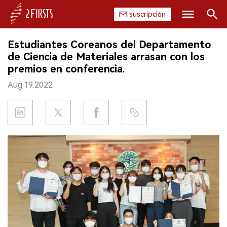
suscripción
Buscar
Estudiantes Coreanos del Departamento
INICIO
de Ciencia de Materiales arrasan con los
premios en conferencia.
EMPRESA
Aug.19.2022
PRODUCTO
REGULACIÓN
CHINA
DATOS
EXPOSICIÓN
ENTREVISTA