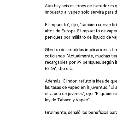
Aún hay seis millones de fumadores 
impuesto al vapeo solo servirá para d
El impuesto", dijo, "también converti
altos de Europa. El impuesto de vapeo
peniques por mililitro de líquido de va
Glindon describió las implicaciones f
cotidianos. "Actualmente, muchas tie
recargables por 99 peniques, según l
£3.64", dijo ella.
Además, Glindon refutó la idea de que
las tasas de vapeo en la juventud. "El
el vapeo en jóvenes", dijo. "El gobie
ley de Tabaco y Vapeo".
Finalmente, señaló los beneficios par