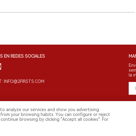
S EN REDES SOCIALES
MA
Env
sem
la i
: INFO@2FIRSTS.COM
to analyze our services and show you advertising
 from your browsing habits. You can configure or reject
continue browsing by clicking "Accept all cookies". For
s derechos reservados.
vestigadores, medios y otros profesionales. El acceso por menores está prohibi
 continental. Para usuarios en la China continental, por favor visita
https://cn.2f