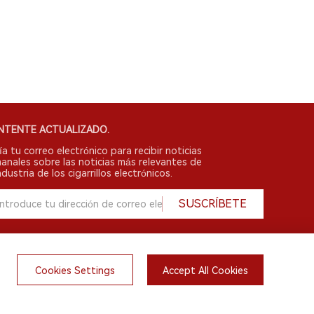
NTENTE ACTUALIZADO.
ía tu correo electrónico para recibir noticias
anales sobre las noticias más relevantes de
ndustria de los cigarrillos electrónicos.
SUSCRÍBETE
Cookies Settings
Accept All Cookies
English
do.
irsts.com