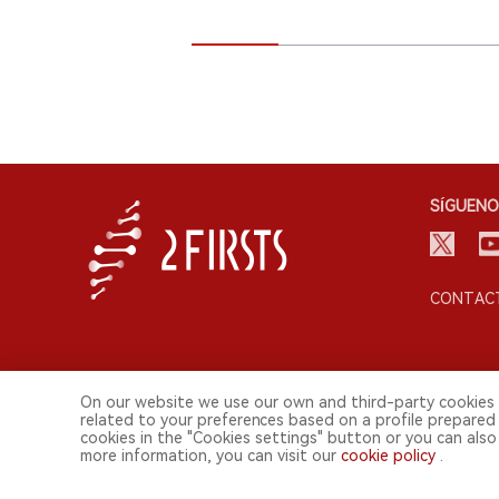
SÍGUENO
CONTACT
On our website we use our own and third-party cookies 
related to your preferences based on a profile prepared
cookies in the "Cookies settings" button or you can also 
© 2026 Shenzhen 2FIRSTS Technology Co.,Ltd. Todos lo
more information, you can visit our
cookie policy
.
2FIRSTS solo es accesible para profesionales de la industria, in
Este sitio web presta servicios a usuarios fuera del territorio chino