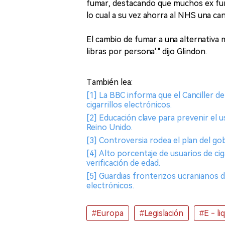
fumar, destacando que muchos ex fuma
lo cual a su vez ahorra al NHS una ca
El cambio de fumar a una alternativa 
libras por persona'." dijo Glindon.
También lea:
[1] La BBC informa que el Canciller 
cigarrillos electrónicos.
[2] Educación clave para prevenir el us
Reino Unido.
[3] Controversia rodea el plan del go
[4] Alto porcentaje de usuarios de ci
verificación de edad.
[5] Guardias fronterizos ucranianos de
electrónicos.
#Europa
#Legislación
#E - li