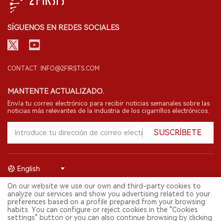
SÍGUENOS EN REDES SOCIALES
CONTACT: INFO@2FIRSTS.COM
MANTENTE ACTUALIZADO.
Envía tu correo electrónico para recibir noticias semanales sobre las
noticias más relevantes de la industria de los cigarrillos electrónicos.
SUSCRÍBETE
English
On our website we use our own and third-party cookies to
© 2026 Shenzhen 2FIRSTS Technology Co.,Ltd. Todos los derechos
analyze our services and show you advertising related to your
reservados.
preferences based on a profile prepared from your browsing
2FIRSTS solo es accesible para profesionales de la industria,
habits. You can configure or reject cookies in the "Cookies
investigadores, medios y otros profesionales. El acceso por menores
settings" button or you can also continue browsing by clicking
está prohibido.