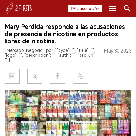
suscripción
Buscar
Mary Perdida responde a las acusaciones
INICIO
de presencia de nicotina en productos
libres de nicotina.
EMPRESA
Mercado
Negocio
por { "type": "", "title": "",
May.30.2023
"logo": "", "description": "", "auth": "", "seo_url":
PRODUCTO
"" }
REGULACIÓN
CHINA
DATOS
EXPOSICIÓN
ENTREVISTA