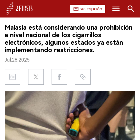
suscripción
Buscar
Malasia está considerando una prohibición
INICIO
a nivel nacional de los cigarrillos
electrónicos, algunos estados ya están
EMPRESA
implementando restricciones.
Jul.28.2025
PRODUCTO
REGULACIÓN
CHINA
DATOS
EXPOSICIÓN
ENTREVISTA