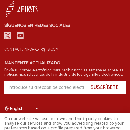
SÍGUENOS EN REDES SOCIALES
CONTACT: INFO@2FIRSTS.COM
MANTENTE ACTUALIZADO.
Envía tu correo electrónico para recibir noticias semanales sobre las
noticias más relevantes de la industria de los cigarrillos electrónicos.
SUSCRÍBETE
English
On our website we use our own and third-party cookies to
© 2026 Shenzhen 2FIRSTS Technology Co.,Ltd. Todos los derechos
analyze our services and show you advertising related to your
reservados.
preferences based on a profile prepared from your browsing