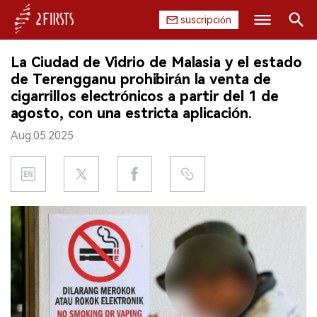
suscripción
Buscar
La Ciudad de Vidrio de Malasia y el estado
INICIO
de Terengganu prohibirán la venta de
cigarrillos electrónicos a partir del 1 de
EMPRESA
agosto, con una estricta aplicación.
Aug.05.2025
PRODUCTO
REGULACIÓN
CHINA
DATOS
EXPOSICIÓN
ENTREVISTA