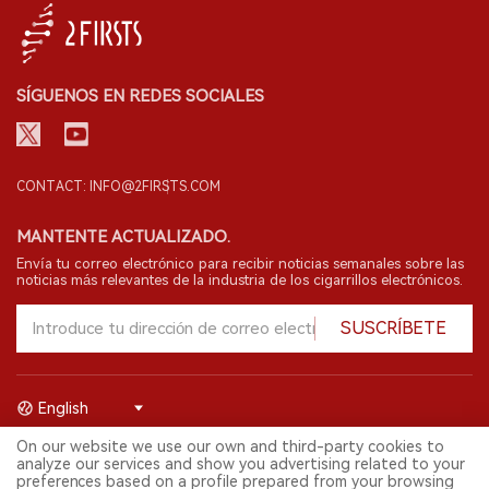
SÍGUENOS EN REDES SOCIALES
CONTACT: INFO@2FIRSTS.COM
MANTENTE ACTUALIZADO.
Envía tu correo electrónico para recibir noticias semanales sobre las
noticias más relevantes de la industria de los cigarrillos electrónicos.
SUSCRÍBETE
English
On our website we use our own and third-party cookies to
© 2026 Shenzhen 2FIRSTS Technology Co.,Ltd. Todos los derechos
analyze our services and show you advertising related to your
reservados.
preferences based on a profile prepared from your browsing