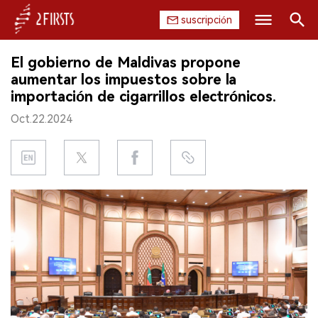
suscripción
Buscar
El gobierno de Maldivas propone
INICIO
aumentar los impuestos sobre la
importación de cigarrillos electrónicos.
EMPRESA
Oct.22.2024
PRODUCTO
REGULACIÓN
CHINA
DATOS
EXPOSICIÓN
ENTREVISTA