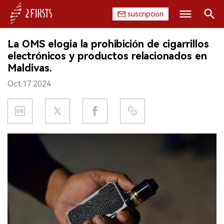
suscripción
Buscar
La OMS elogia la prohibición de cigarrillos
INICIO
electrónicos y productos relacionados en
Maldivas.
EMPRESA
Oct.17.2024
PRODUCTO
REGULACIÓN
CHINA
DATOS
EXPOSICIÓN
ENTREVISTA