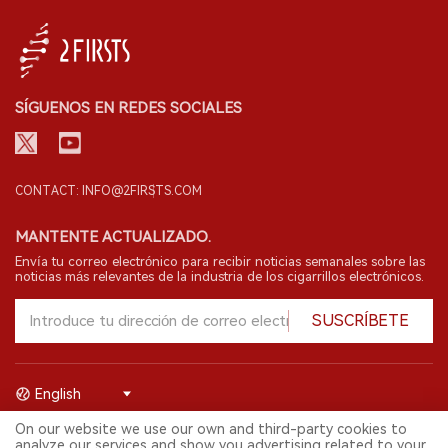
SÍGUENOS EN REDES SOCIALES
CONTACT: INFO@2FIRSTS.COM
MANTENTE ACTUALIZADO.
Envía tu correo electrónico para recibir noticias semanales sobre las
noticias más relevantes de la industria de los cigarrillos electrónicos.
SUSCRÍBETE
English
On our website we use our own and third-party cookies to
© 2026 Shenzhen 2FIRSTS Technology Co.,Ltd. Todos los derechos
analyze our services and show you advertising related to your
reservados.