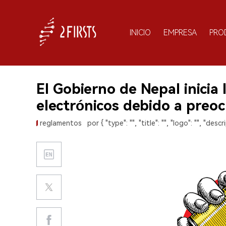
INICIO
EMPRESA
PRO
El Gobierno de Nepal inicia l
electrónicos debido a preo
reglamentos
por { "type": "", "title": "", "logo": "", "descri