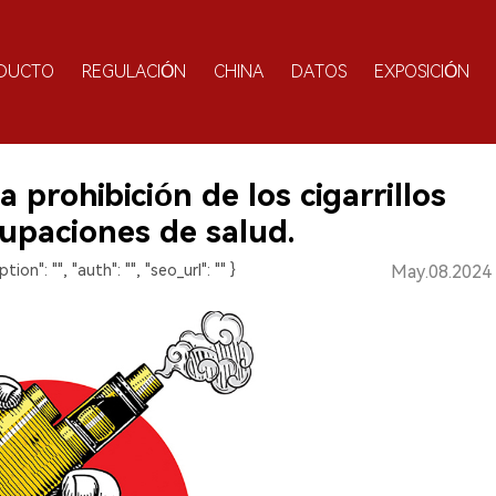
DUCTO
REGULACIÓN
CHINA
DATOS
EXPOSICIÓN
a prohibición de los cigarrillos
cupaciones de salud.
ption": "", "auth": "", "seo_url": "" }
May.08.2024