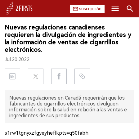
suscripción
Buscar
Nuevas regulaciones canadienses
INICIO
requieren la divulgación de ingredientes y
la información de ventas de cigarrillos
EMPRESA
electrónicos.
Jul.20.2022
PRODUCTO
REGULACIÓN
CHINA
Nuevas regulaciones en Canadá requerirán que los
fabricantes de cigarrillos electrónicos divulguen
DATOS
información sobre la salud en relación a las ventas e
ingredientes de sus productos.
EXPOSICIÓN
s1rw1tgnyxzfgyeyheflkptsvq50fabh
ENTREVISTA