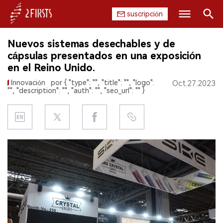
suscripción
Buscar
Nuevos sistemas desechables y de
INICIO
cápsulas presentados en una exposición
en el Reino Unido.
EMPRESA
Innovación
por { "type": "", "title": "", "logo":
Oct.27.2023
"", "description": "", "auth": "", "seo_url": "" }
PRODUCTO
REGULACIÓN
CHINA
DATOS
EXPOSICIÓN
ENTREVISTA