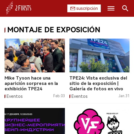
suscripción
Buscar
MONTAJE DE EXPOSICIÓN
INICIO
EMPRESA
PRODUCTO
REGULACIÓN
Mike Tyson hace una
TPE24: Vista exclusiva del
aparición sorpresa en la
sitio de la exposición |
CHINA
exhibición TPE24
Galería de fotos en vivo
Eventos
Feb.03
Eventos
Jan.31
DATOS
EXPOSICIÓN
ENTREVISTA