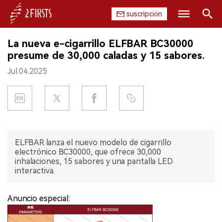
suscripción
Buscar
La nueva e-cigarrillo ELFBAR BC30000
INICIO
presume de 30,000 caladas y 15 sabores.
Jul.04.2025
EMPRESA
PRODUCTO
REGULACIÓN
ELFBAR lanza el nuevo modelo de cigarrillo
CHINA
electrónico BC30000, que ofrece 30,000
inhalaciones, 15 sabores y una pantalla LED
DATOS
interactiva.
EXPOSICIÓN
Anuncio especial:
ENTREVISTA