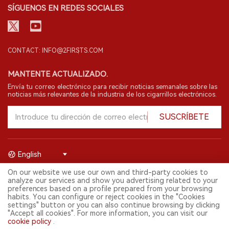
SÍGUENOS EN REDES SOCIALES
CONTACT: INFO@2FIRSTS.COM
MANTENTE ACTUALIZADO.
Envía tu correo electrónico para recibir noticias semanales sobre las
noticias más relevantes de la industria de los cigarrillos electrónicos.
SUSCRÍBETE
English
On our website we use our own and third-party cookies to
© 2026 Shenzhen 2FIRSTS Technology Co.,Ltd. Todos los derechos
analyze our services and show you advertising related to your
reservados.
preferences based on a profile prepared from your browsing
2FIRSTS solo es accesible para profesionales de la industria,
habits. You can configure or reject cookies in the "Cookies
investigadores, medios y otros profesionales. El acceso por menores
settings" button or you can also continue browsing by clicking
está prohibido.
"Accept all cookies". For more information, you can visit our
Este sitio web presta servicios a usuarios fuera del territorio chino
cookie policy
.
continental. Para usuarios en la China continental, por favor