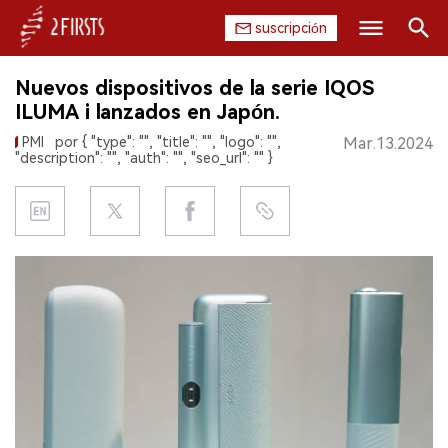
suscripción
Buscar
Nuevos dispositivos de la serie IQOS
INICIO
ILUMA i lanzados en Japón.
PMI
por { "type": "", "title": "", "logo": "",
Mar.13.2024
EMPRESA
"description": "", "auth": "", "seo_url": "" }
PRODUCTO
REGULACIÓN
CHINA
DATOS
EXPOSICIÓN
ENTREVISTA