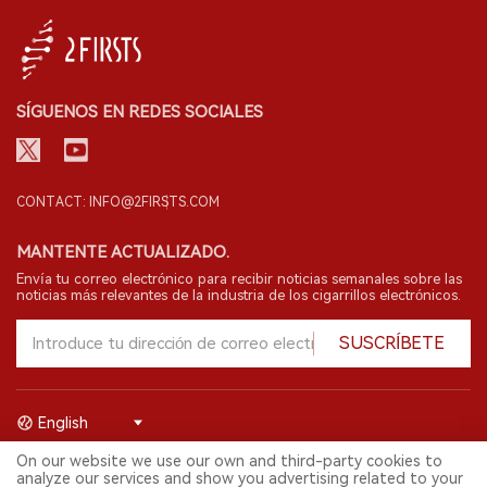
SÍGUENOS EN REDES SOCIALES
CONTACT: INFO@2FIRSTS.COM
MANTENTE ACTUALIZADO.
Envía tu correo electrónico para recibir noticias semanales sobre las
noticias más relevantes de la industria de los cigarrillos electrónicos.
SUSCRÍBETE
English
On our website we use our own and third-party cookies to
© 2026 Shenzhen 2FIRSTS Technology Co.,Ltd. Todos los derechos
analyze our services and show you advertising related to your
reservados.