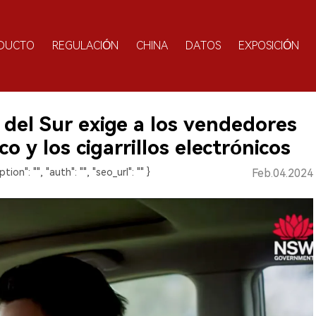
DUCTO
REGULACIÓN
CHINA
DATOS
EXPOSICIÓN
 del Sur exige a los vendedores
 y los cigarrillos electrónicos
ption": "", "auth": "", "seo_url": "" }
Feb.04.2024