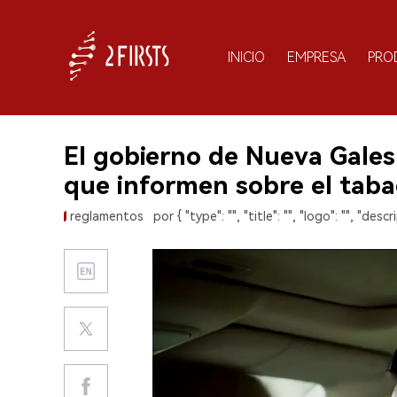
INICIO
EMPRESA
PRO
El gobierno de Nueva Gales
que informen sobre el tabaco
reglamentos
por { "type": "", "title": "", "logo": "", "descri