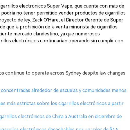
cigarrillos electrónicos Super Vape, que cuenta con más de
, podría no tener permitido vender productos de cigarrillos
royecto de ley. Zack O'Hare, el Director Gerente de Super
 que la prohibición de la venta minorista de cigarrillos
reciente mercado clandestino, ya que numerosos
rrillos electrónicos continuarían operando sin cumplir con
ps continue to operate across Sydney despite law changes
cos concentradas alrededor de escuelas y comunidades menos
s más estrictas sobre los cigarrillos electrónicos a partir
igarrillos electrónicos de China a Australia en diciembre de
cigarrillos electrónicos desechables por un valor de $4.5