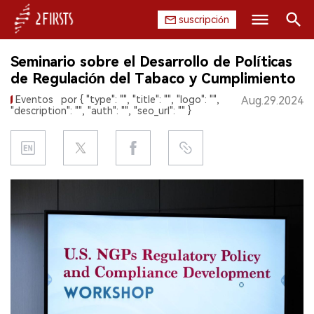
suscripción
Buscar
Seminario sobre el Desarrollo de Políticas
INICIO
de Regulación del Tabaco y Cumplimiento
Eventos
por { "type": "", "title": "", "logo": "",
Aug.29.2024
EMPRESA
"description": "", "auth": "", "seo_url": "" }
PRODUCTO
REGULACIÓN
CHINA
DATOS
EXPOSICIÓN
ENTREVISTA