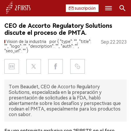
suscripción
Buscar
CEO de Accorto Regulatory Solutions
INICIO
discute el proceso de PMTA.
Visión de la industria
por { "type": "", "title":
Sep.22.2023
EMPRESA
"", "logo": "", "description": "", "auth": "",
"seo_url": "" }
PRODUCTO
REGULACIÓN
CHINA
Tom Beaudet, CEO de Accorto Regulatory
Solutions, especializada en la preparación y
presentación de solicitudes a la FDA, habló
DATOS
abiertamente sobre los desafíos y perspectivas que
rodean el PMTA, especialmente para los productos
EXPOSICIÓN
con sabor.
ENTREVISTA
En una entrevista exclusiva con 2FIRSTS en el foro