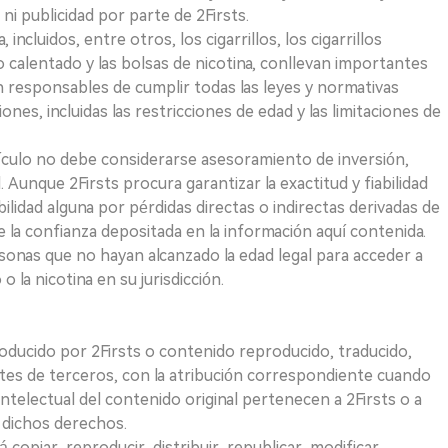
i publicidad por parte de 2Firsts.
ncluidos, entre otros, los cigarrillos, los cigarrillos
 calentado y las bolsas de nicotina, conllevan importantes
on responsables de cumplir todas las leyes y normativas
iones, incluidas las restricciones de edad y las limitaciones de
ículo no debe considerarse asesoramiento de inversión,
. Aunque 2Firsts procura garantizar la exactitud y fiabilidad
idad alguna por pérdidas directas o indirectas derivadas de
e la confianza depositada en la información aquí contenida.
sonas que no hayan alcanzado la edad legal para acceder a
 la nicotina en su jurisdicción.
roducido por 2Firsts o contenido reproducido, traducido,
tes de terceros, con la atribución correspondiente cuando
telectual del contenido original pertenecen a 2Firsts o a
e dichos derechos.
opiar, reproducir, distribuir, republicar, modificar,