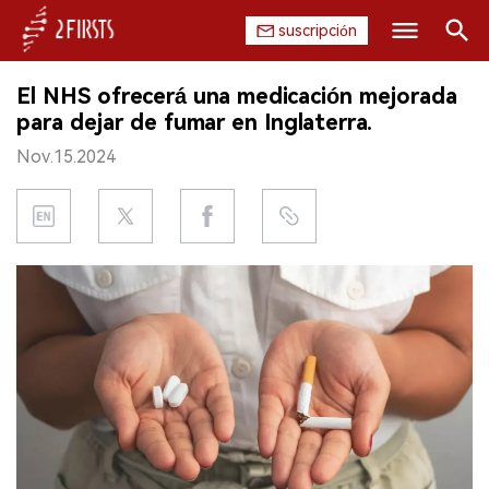
suscripción
Buscar
El NHS ofrecerá una medicación mejorada
INICIO
para dejar de fumar en Inglaterra.
Nov.15.2024
EMPRESA
PRODUCTO
REGULACIÓN
CHINA
DATOS
EXPOSICIÓN
ENTREVISTA