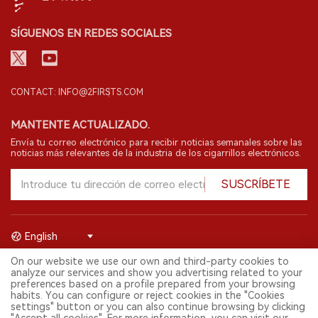
SÍGUENOS EN REDES SOCIALES
CONTACT: INFO@2FIRSTS.COM
MANTENTE ACTUALIZADO.
Envía tu correo electrónico para recibir noticias semanales sobre las
noticias más relevantes de la industria de los cigarrillos electrónicos.
SUSCRÍBETE
English
On our website we use our own and third-party cookies to
© 2026 Shenzhen 2FIRSTS Technology Co.,Ltd. Todos los derechos
analyze our services and show you advertising related to your
reservados.
preferences based on a profile prepared from your browsing
2FIRSTS solo es accesible para profesionales de la industria,
habits. You can configure or reject cookies in the "Cookies
investigadores, medios y otros profesionales. El acceso por menores
settings" button or you can also continue browsing by clicking
está prohibido.