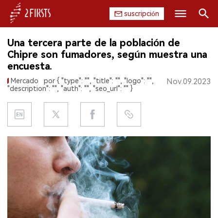
suscripción
Buscar
Una tercera parte de la población de
INICIO
Chipre son fumadores, según muestra una
encuesta.
EMPRESA
Mercado
por { "type": "", "title": "", "logo": "",
Nov.09.2023
"description": "", "auth": "", "seo_url": "" }
PRODUCTO
REGULACIÓN
CHINA
DATOS
EXPOSICIÓN
ENTREVISTA