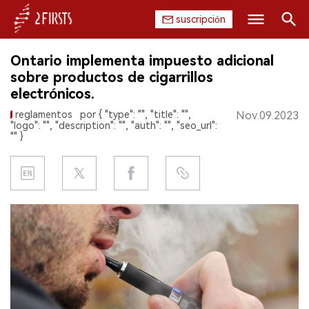
suscripción
Buscar
Ontario implementa impuesto adicional
INICIO
sobre productos de cigarrillos
electrónicos.
EMPRESA
reglamentos
por { "type": "", "title": "",
Nov.09.2023
"logo": "", "description": "", "auth": "", "seo_url":
PRODUCTO
"" }
REGULACIÓN
CHINA
DATOS
EXPOSICIÓN
ENTREVISTA