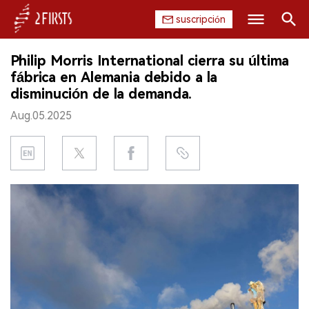
suscripción
Buscar
Philip Morris International cierra su última
INICIO
fábrica en Alemania debido a la
disminución de la demanda.
EMPRESA
Aug.05.2025
PRODUCTO
REGULACIÓN
CHINA
DATOS
EXPOSICIÓN
ENTREVISTA