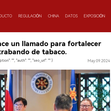
DUCTO
REGULACIÓN
CHINA
DATOS
EXPOSICIÓN
hace un llamado para fortalecer
ntrabando de tabaco.
ption": "", "auth": "", "seo_url": "" }
May.09.2024