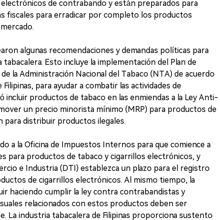
os electrónicos de contrabando y están preparados para
s fiscales para erradicar por completo los productos
l mercado.
tearon algunas recomendaciones y demandas políticas para
ia tabacalera. Esto incluye la implementación del Plan de
de la Administración Nacional del Tabaco (NTA) de acuerdo
 Filipinas, para ayudar a combatir las actividades de
 incluir productos de tabaco en las enmiendas a la Ley Anti-
mover un precio minorista mínimo (MRP) para productos de
 para distribuir productos ilegales.
ado a la Oficina de Impuestos Internos para que comience a
s para productos de tabaco y cigarrillos electrónicos, y
cio e Industria (DTI) establezca un plazo para el registro
uctos de cigarrillos electrónicos. Al mismo tiempo, la
uir haciendo cumplir la ley contra contrabandistas y
suales relacionados con estos productos deben ser
e. La industria tabacalera de Filipinas proporciona sustento