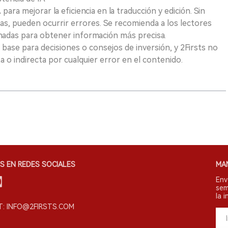
para mejorar la eficiencia en la traducción y edición. Sin
as, pueden ocurrir errores. Se recomienda a los lectores
nadas para obtener información más precisa.
 base para decisiones o consejos de inversión, y 2Firsts no
 o indirecta por cualquier error en el contenido.
S EN REDES SOCIALES
MA
Env
sem
la i
: INFO@2FIRSTS.COM