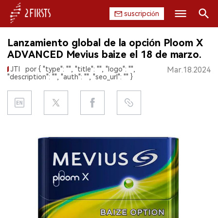
suscripción
Buscar
Lanzamiento global de la opción Ploom X
INICIO
ADVANCED Mevius baize el 18 de marzo.
JTI
por { "type": "", "title": "", "logo": "",
Mar.18.2024
EMPRESA
"description": "", "auth": "", "seo_url": "" }
PRODUCTO
REGULACIÓN
CHINA
DATOS
EXPOSICIÓN
ENTREVISTA