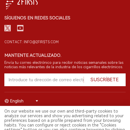
SÍGUENOS EN REDES SOCIALES
CONTACT: INFO@2FIRSTS.COM
MANTENTE ACTUALIZADO.
Envía tu correo electrónico para recibir noticias semanales sobre las
noticias más relevantes de la industria de los cigarrillos electrónicos.
SUSCRÍBETE
English
On our website we use our own and third-party cookies to
© 2026 Shenzhen 2FIRSTS Technology Co.,Ltd. Todos los derechos
analyze our services and show you advertising related to your
reservados.
preferences based on a profile prepared from your browsing
2FIRSTS solo es accesible para profesionales de la industria,
habits. You can configure or reject cookies in the "Cookies
investigadores, medios y otros profesionales. El acceso por menores
settings" button or you can also continue browsing by clicking