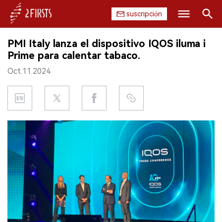
suscripción
Buscar
PMI Italy lanza el dispositivo IQOS iluma i
INICIO
Prime para calentar tabaco.
Oct.11.2024
EMPRESA
PRODUCTO
REGULACIÓN
CHINA
DATOS
EXPOSICIÓN
ENTREVISTA