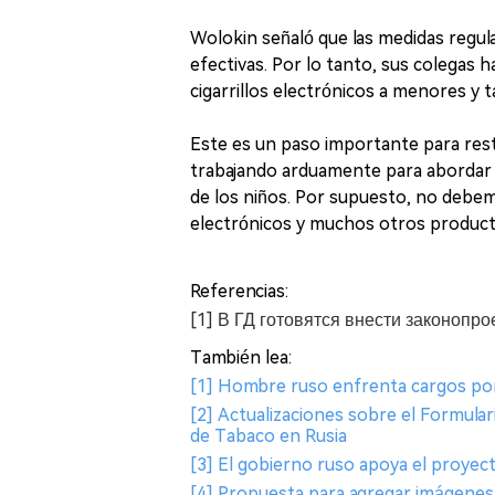
Wolokin señaló que las medidas regul
efectivas. Por lo tanto, sus colegas
cigarrillos electrónicos a menores y
Este es un paso importante para rest
trabajando arduamente para abordar o
de los niños. Por supuesto, no debemos
electrónicos y muchos otros product
Referencias:
[1] В ГД готовятся внести законопро
También lea:
[1] Hombre ruso enfrenta cargos por c
[2] Actualizaciones sobre el Formul
de Tabaco en Rusia
[3] El gobierno ruso apoya el proyect
[4] Propuesta para agregar imágenes d