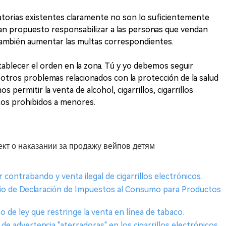
atorias existentes claramente no son lo suficientemente
 han propuesto responsabilizar a las personas que vendan
 también aumentar las multas correspondientes.
ablecer el orden en la zona. Tú y yo debemos seguir
tros problemas relacionados con la protección de la salud
 permitir la venta de alcohol, cigarrillos, cigarrillos
os prohibidos a menores.
ект о наказании за продажу вейпов детям
ontrabando y venta ilegal de cigarrillos electrónicos.
ario de Declaración de Impuestos al Consumo para Productos
o de ley que restringe la venta en línea de tabaco.
e advertencia "aterradoras" en los cigarrillos electrónicos