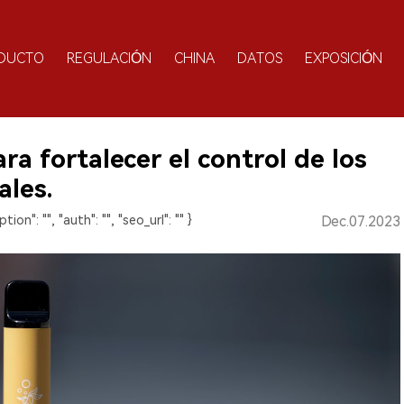
DUCTO
REGULACIÓN
CHINA
DATOS
EXPOSICIÓN
a fortalecer el control de los
ales.
ption": "", "auth": "", "seo_url": "" }
Dec.07.2023