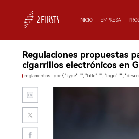
INICIO
EMPRESA
PRO
Regulaciones propuestas par
cigarrillos electrónicos en G
reglamentos
por { "type": "", "title": "", "logo": "", "descri