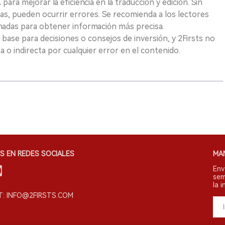
para mejorar la eficiencia en la traducción y edición. Sin
as, pueden ocurrir errores. Se recomienda a los lectores
nadas para obtener información más precisa.
 base para decisiones o consejos de inversión, y 2Firsts no
 o indirecta por cualquier error en el contenido.
S EN REDES SOCIALES
MA
Env
sem
la i
: INFO@2FIRSTS.COM