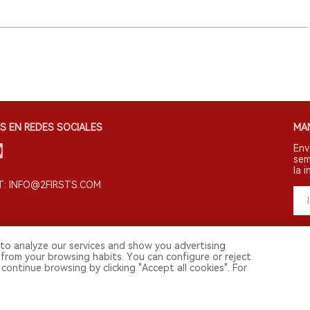
S EN REDES SOCIALES
MA
Env
sem
la i
: INFO@2FIRSTS.COM
to analyze our services and show you advertising
 from your browsing habits. You can configure or reject
continue browsing by clicking "Accept all cookies". For
s derechos reservados.
vestigadores, medios y otros profesionales. El acceso por menores está prohibi
 continental. Para usuarios en la China continental, por favor visita
https://cn.2f