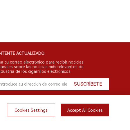
NTENTE ACTUALIZADO.
ía tu correo electrónico para recibir noticias
anales sobre las noticias más relevantes de
ndustria de los cigarrillos electrónicos.
SUSCRÍBETE
Cookies Settings
Accept All Cookies
English
do.
irsts.com