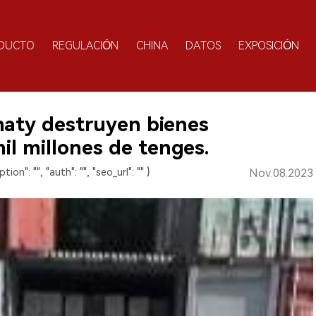
DUCTO
REGULACIÓN
CHINA
DATOS
EXPOSICIÓN
lmaty destruyen bienes
mil millones de tenges.
ption": "", "auth": "", "seo_url": "" }
Nov.08.2023