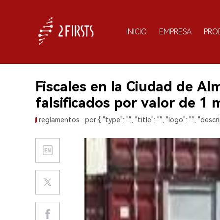
INICIO
EMPRESA
PRO
Fiscales en la Ciudad de A
falsificados por valor de 1 
reglamentos
por { "type": "", "title": "", "logo": "", "descri