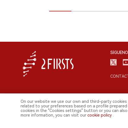
SÍGUENO
CONTACT
On our website we use our own and third-party cookies 
related to your preferences based on a profile prepared
cookies in the "Cookies settings" button or you can also 
more information, you can visit our
cookie policy
.
© 2026 Shenzhen 2FIRSTS Technology Co.,Ltd. Todos lo
2FIRSTS solo es accesible para profesionales de la industria, in
Este sitio web presta servicios a usuarios fuera del territorio chino