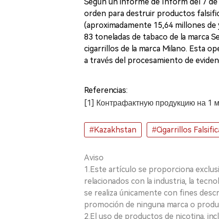
Según un informe de Inform del 7 de n
orden para destruir productos falsifi
(aproximadamente 15,64 millones de 
83 toneladas de tabaco de la marca Se
cigarrillos de la marca Milano. Esta op
a través del procesamiento de evidenci
Referencias:
[1] Контрафактную продукцию на 1 
#Kazakhstan
#Cigarrillos Falsifi
Aviso
1.Este artículo se proporciona exclus
relacionados con la industria, la tecno
se realiza únicamente con fines desc
promoción de ninguna marca o produ
2.El uso de productos de nicotina, incl