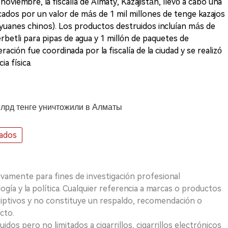
oviembre, la fiscalía de Almaty, Kazajistán, llevó a cabo una
cados por un valor de más de 1 mil millones de tenge kazajos
yuanes chinos). Los productos destruidos incluían más de
rbetli para pipas de agua y 1 millón de paquetes de
eración fue coordinada por la fiscalía de la ciudad y se realizó
a física.
млрд тенге уничтожили в Алматы
cados
ivamente para fines de investigación profesional
logía y la política. Cualquier referencia a marcas o productos
riptivos y no constituye un respaldo, recomendación o
cto.
uidos pero no limitados a cigarrillos, cigarrillos electrónicos