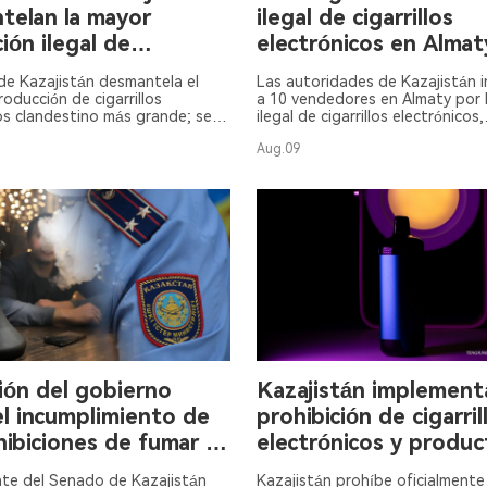
telan la mayor
ilegal de cigarrillos
ción ilegal de
electrónicos en Almat
ión de cigarrillos
Kazajistán.
 de Kazajistán desmantela el
Las autoridades de Kazajistán 
nicos.
roducción de cigarrillos
a 10 vendedores en Almaty por 
os clandestino más grande; se
ilegal de cigarrillos electrónicos,
 más de 5000 cigarrillos
enfrentando hasta 5 años de cá
Aug.09
os y 235 litros de productos
ión del gobierno
Kazajistán implement
el incumplimiento de
prohibición de cigarril
hibiciones de fumar y
electrónicos y produ
rrillos electrónicos en
vapeo.
nte del Senado de Kazajistán
Kazajistán prohíbe oficialmente 