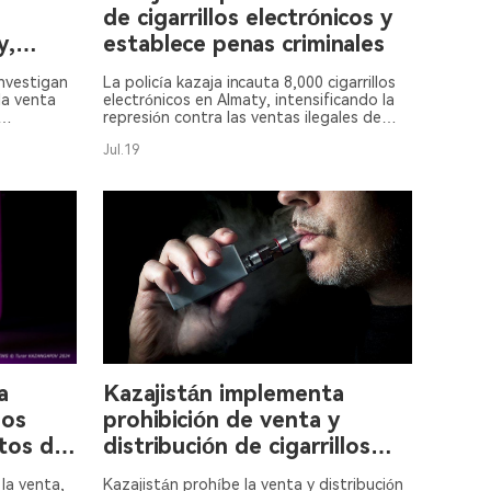
de cigarrillos electrónicos y
y,
establece penas criminales
investigan
La policía kazaja incauta 8,000 cigarrillos
la venta
electrónicos en Almaty, intensificando la
represión contra las ventas ilegales de
rcel.
productos prohibidos bajo la nueva ley.
Jul.19
a
Kazajistán implementa
los
prohibición de venta y
ctos de
distribución de cigarrillos
electrónicos
la venta,
Kazajistán prohíbe la venta y distribución