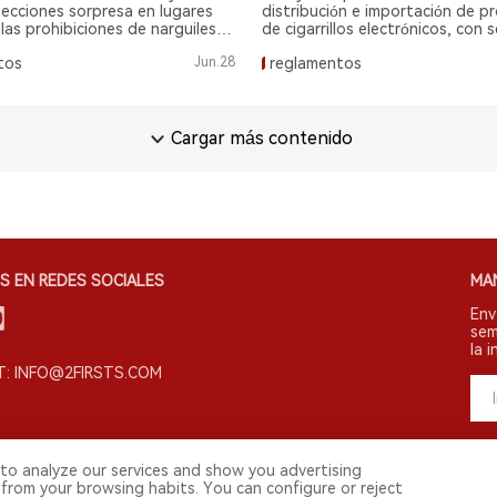
tán.
pecciones sorpresa en lugares
distribución e importación de p
 las prohibiciones de narguiles y
de cigarrillos electrónicos, con 
 electrónicos, citando
penalizaciones para las violacio
tos
Jun.28
reglamentos
ones sobre la aplicación de la
partir de hoy.
Cargar más contenido
S EN REDES SOCIALES
MA
Env
sem
la i
: INFO@2FIRSTS.COM
to analyze our services and show you advertising
 from your browsing habits. You can configure or reject