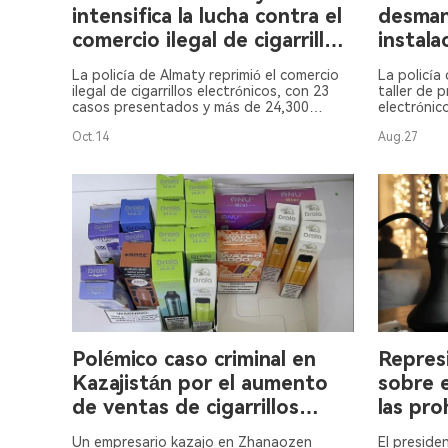
intensifica la lucha contra el
desman
comercio ilegal de cigarrillos
instala
electrónicos.
producc
La policía de Almaty reprimió el comercio
La policía
electró
ilegal de cigarrillos electrónicos, con 23
taller de p
casos presentados y más de 24,300
electrónic
dispositivos incautados.
incautaron
Oct.14
Aug.27
electrónic
químicos.
Polémico caso criminal en
Repres
Kazajistán por el aumento
sobre 
de ventas de cigarrillos
las pro
electrónicos.
de ciga
Un empresario kazajo en Zhanaozen
El preside