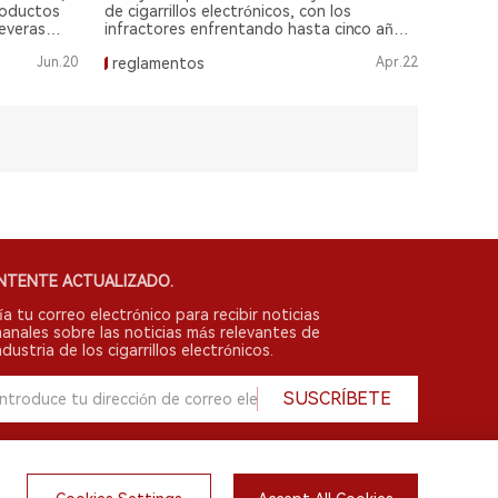
roductos
de cigarrillos electrónicos, con los
severas
infractores enfrentando hasta cinco años
nes, a
de prisión, según informes.
Jun.20
reglamentos
Apr.22
NTENTE ACTUALIZADO.
ía tu correo electrónico para recibir noticias
anales sobre las noticias más relevantes de
ndustria de los cigarrillos electrónicos.
SUSCRÍBETE