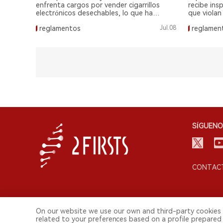
Kazajis
enfrenta cargos por vender cigarrillos
recibe ins
electrónicos desechables, lo que ha
que violan
generado controversia sobre las nuevas
cigarrillos
reglamentos
Jul.08
reglamen
regulaciones del país.
preocupaci
ley.
SÍGUENO
CONTACT
On our website we use our own and third-party cookies 
related to your preferences based on a profile prepared