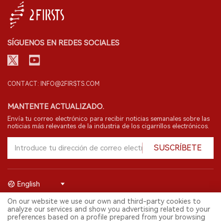
SÍGUENOS EN REDES SOCIALES
CONTACT: INFO@2FIRSTS.COM
MANTENTE ACTUALIZADO.
Envía tu correo electrónico para recibir noticias semanales sobre las
noticias más relevantes de la industria de los cigarrillos electrónicos.
SUSCRÍBETE
English
On our website we use our own and third-party cookies to
© 2026 Shenzhen 2FIRSTS Technology Co.,Ltd. Todos los derechos
analyze our services and show you advertising related to your
reservados.
preferences based on a profile prepared from your browsing
2FIRSTS solo es accesible para profesionales de la industria,