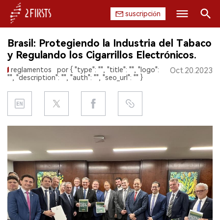
suscripción
Buscar
Brasil: Protegiendo la Industria del Tabaco
INICIO
y Regulando los Cigarrillos Electrónicos.
reglamentos
por { "type": "", "title": "", "logo":
Oct.20.2023
EMPRESA
"", "description": "", "auth": "", "seo_url": "" }
PRODUCTO
REGULACIÓN
CHINA
DATOS
EXPOSICIÓN
ENTREVISTA