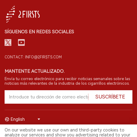
SÍGUENOS EN REDES SOCIALES
CONTACT: INFO@2FIRSTS.COM
MANTENTE ACTUALIZADO.
Envía tu correo electrónico para recibir noticias semanales sobre las
noticias más relevantes de la industria de los cigarrillos electrónicos.
SUSCRÍBETE
English
On our website we use our own and third-party cookies to
© 2026 Shenzhen 2FIRSTS Technology Co.,Ltd. Todos los derechos
analyze our services and show you advertising related to your
reservados.