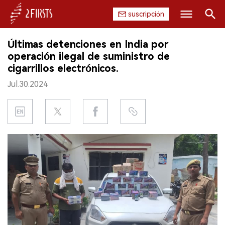
suscripción
Buscar
Últimas detenciones en India por
INICIO
operación ilegal de suministro de
cigarrillos electrónicos.
EMPRESA
Jul.30.2024
PRODUCTO
REGULACIÓN
CHINA
DATOS
EXPOSICIÓN
ENTREVISTA