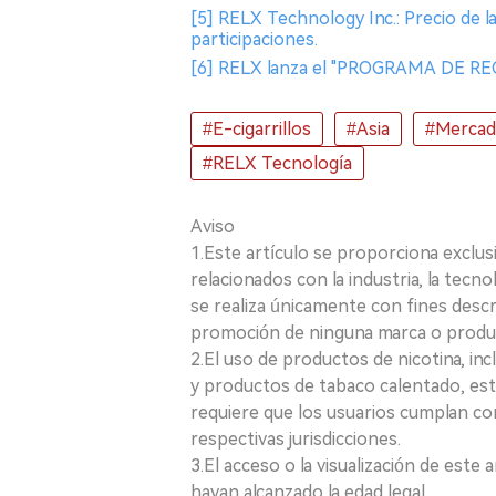
[5] RELX Technology Inc.: Precio de la
participaciones.
[6] RELX lanza el "PROGRAMA DE REC
#E-cigarrillos
#Asia
#Merca
#RELX Tecnología
Aviso
1.Este artículo se proporciona exclus
relacionados con la industria, la tecno
se realiza únicamente con fines desc
promoción de ninguna marca o produ
2.El uso de productos de nicotina, incl
y productos de tabaco calentado, está
requiere que los usuarios cumplan con
respectivas jurisdicciones.
3.El acceso o la visualización de est
hayan alcanzado la edad legal.