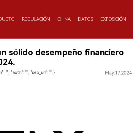
DUCTO
REGULACIÓN
CHINA
DATOS
EXPOSICIÓN
n sólido desempeño financiero
024.
": "", "auth": "", "seo_url": "" }
May.17.2024