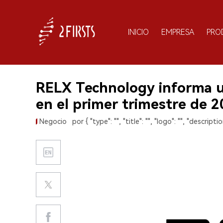
INICIO
EMPRESA
PRO
RELX Technology informa u
en el primer trimestre de 2
Negocio
por { "type": "", "title": "", "logo": "", "description