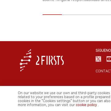
SÍGUENO
CONTACT
On our website we use our own and third-party cookies 
related to your preferences based on a profile prepared
cookies in the "Cookies settings" button or you can also 
more information, you can visit our
cookie policy
.
© 2026 Shenzhen 2FIRSTS Technology Co.,Ltd. Todos lo