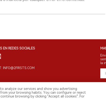
S EN REDES SOCIALES
MA
Env
sem
la i
: INFO@2FIRSTS.COM
to analyze our services and show you advertising
 from your browsing habits. You can configure or reject
continue browsing by clicking "Accept all cookies". For
s derechos reservados.